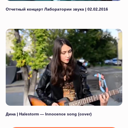
Отчетный концерт Лаборатории звука | 02.02.2016
Смотреть отзывы на Яндекс
Приглашаем вас на
бесплатный пробный урок,
осталось заполнить форму!
На уроке вы научитесь:
Познакомитесь с основами своего направления;
Сыграете или споёте первые ноты;
Поймёте, как строится обучение.
Дина | Halestorm — Innocence song (cover)