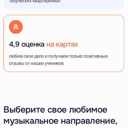
а мы научим вас!
Вокал
Научим красиво и уверенно
петь
с нуля за 3 месяца
Подробнее о курсе по вокалу